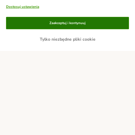
Dostosuj ustawienia
Metody płatności
Zaakceptuj i kontynuuj
Tylko niezbędne pliki cookie
Przelew
Za pobraniem
Dostawa
Bezpieczeństwo