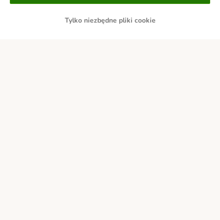
Tylko niezbędne pliki cookie
Przelew
Za pobraniem
Dostawa
Bezpieczeństwo
O nas
Kariera - Kraków
Kariera - Wrocław
Regulamin sklepu
Polityka prywatności
Impressum
Corporate Website
Formularz odstąpienia od umowy
Kontakt