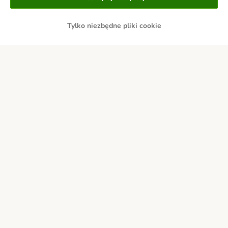
Tylko niezbędne pliki cookie
Przelew
Za pobraniem
Dostawa
Bezpieczeństwo
O nas
Kariera - Kraków
Kariera - Wrocław
Regulamin sklepu
Polityka prywatności
Impressum
Corporate Website
Formularz odstąpienia od umowy
Kontakt