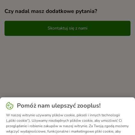
Czy nadal masz dodatkowe pytania?
Skontaktuj się z nami
Pomóż nam ulepszyć zooplus!
W naszej witrynie używamy plików cookie, pikseli i innych technologii
(„pliki cookie”). Używamy niezbędnych plików cookie, aby umożliwić Ci
przeglądanie i robienie zakupów w naszej witrynie. Za Twoją zgodą możemy
włączyć wydajnościowe, funkcjonalne i marketingowe pliki cookie, aby