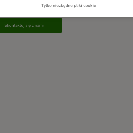
 nadal masz dodatkowe pytania?
Tylko niezbędne pliki cookie
Skontaktuj się z nami