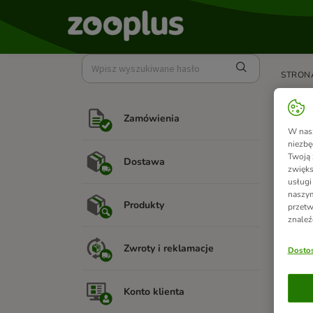
STRON
Czy
Zamówienia
W nasz
Konsum
niezbę
transak
Twoją 
Dostawa
zwięks
Dowied
usługi
naszym
W razie
Produkty
przetw
znaleź
Zwroty i reklamacje
Dostos
Zoba
Konto klienta