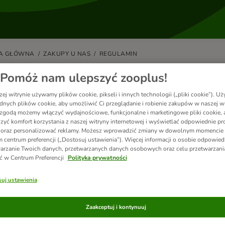
A GŁÓWNA
ZAKUPY U NAS
REGULAMIN
 mogę odstąpić od umowy?
Pomóż nam ulepszyć zooplus!
ej witrynie używamy plików cookie, pikseli i innych technologii („pliki cookie”). 
enci mają prawo do odstąpienia od umowy w ciągu 14 dni. Konsument to
dnych plików cookie, aby umożliwić Ci przeglądanie i robienie zakupów w naszej wi
cji, niezwiązanej z jej działalnością handlową lub zawodową.
zgodą możemy włączyć wydajnościowe, funkcjonalne i marketingowe pliki cookie, 
zyć komfort korzystania z naszej witryny internetowej i wyświetlać odpowiednie pro
z się więcej na temat Twojego
prawa do odstąpienia od umowy
.
 oraz personalizować reklamy. Możesz wprowadzić zmiany w dowolnym momencie
 centrum preferencji („Dostosuj ustawienia”). Więcej informacji o osobie odpowiedz
 jakichkolwiek pytań prosimy o kontakt z naszym
Serwisem Obsługi Kl
arzanie Twoich danych, przetwarzanych danych osobowych oraz celu przetwarzan
ć w Centrum Preferencji
Polityka prywatności
uj ustawienia
cz również
Zaakceptuj i kontynuuj