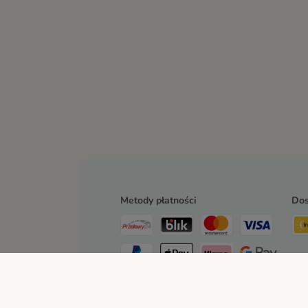
Metody płatności
Do
Przelew
Za pobraniem