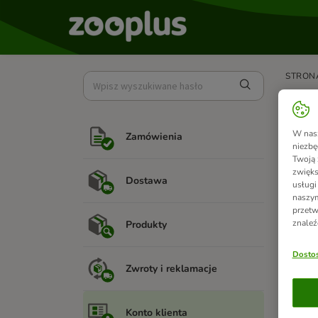
STRON
Jak
W nasz
Zamówienia
zooPun
niezbę
Twoją 
Oto, ja
zwięks
Dostawa
usługi
naszym
przetw
znaleź
Produkty
zooPun
Dostos
Nie ma
Zwroty i reklamacje
Nie jes
Konto klienta
Przejdź