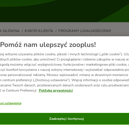
A GŁÓWNA
KONTO KLIENTA
PROGRAMY LOJALNOŚCIOWE
 mogę wykorzystać moje zooPunkt
Pomóż nam ulepszyć zooplus!
ej witrynie używamy plików cookie, pikseli i innych technologii („pliki cookie”). 
kty można łatwo zamienić na niezwykłe darmowe produkty dla Twojego 
dnych plików cookie, aby umożliwić Ci przeglądanie i robienie zakupów w naszej wi
zgodą możemy włączyć wydajnościowe, funkcjonalne i marketingowe pliki cookie, 
k to zrobić:
zyć komfort korzystania z naszej witryny internetowej i wyświetlać odpowiednie pro
 oraz personalizować reklamy. Możesz wprowadzić zmiany w dowolnym momencie
Zaloguj się do Twojego konta
"Mój zooplus"
 centrum preferencji („Dostosuj ustawienia”). Więcej informacji o osobie odpowiedz
Przejdź do
Przeglądu premii
arzanie Twoich danych, przetwarzanych danych osobowych oraz celu przetwarzan
Wybierz nagrodę i dodaj ją do koszyka
ć w Centrum Preferencji
Polityka prywatności
kty można zamienić wyłącznie na artykuły znajdujące się w naszym spe
uj ustawienia
 możliwości zamiany zooPunktów na dowolny artykuł z całego naszego
t możliwe zsumowanie punktów z różnych kont lub przeniesienie punktó
Zaakceptuj i kontynuuj
 do zakładki
Program zooPunkty
, aby sprawdzić regulamin i uzyskać więc