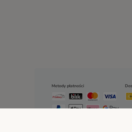
Metody płatności
Do
Przelew
Za pobraniem