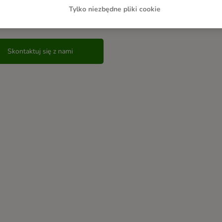
Tylko niezbędne pliki cookie
 nadal masz dodatkowe pytania?
Skontaktuj się z nami