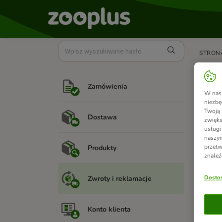
STRON
Kie
Zamówienia
W nasz
Kiedy z
niezbę
zwrotu
Twoją 
Dostawa
klient
zwięks
Ciebie
usługi
naszym
Aby uz
przetw
Produkty
Obsług
znaleź
Dostos
Zwroty i reklamacje
Zoba
Konto klienta