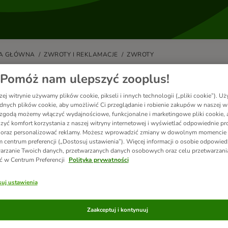
A GŁÓWNA
ZWROTY I REKLAMACJE
ZWROTY
dy otrzymam zwrot środków za z
Pomóż nam ulepszyć zooplus!
ej witrynie używamy plików cookie, pikseli i innych technologii („pliki cookie”). 
wracasz artykuł, Zwrot kwoty następuje w ten sam sposób, w jaki został
dnych plików cookie, aby umożliwić Ci przeglądanie i robienie zakupów w naszej wi
 kwoty w przypadku zapłaty przez PayPal lub przy odbiorze gotówką– w
zgodą możemy włączyć wydajnościowe, funkcjonalne i marketingowe pliki cookie, 
a numer rachunku bankowego. Odpowiednia kwota zostanie zwrócona dop
zyć komfort korzystania z naszej witryny internetowej i wyświetlać odpowiednie pro
 towarów.
 oraz personalizować reklamy. Możesz wprowadzić zmiany w dowolnym momencie
 centrum preferencji („Dostosuj ustawienia”). Więcej informacji o osobie odpowiedz
yskać szczegółowe informacje na temat zwrotu środków za zwrócony pr
arzanie Twoich danych, przetwarzanych danych osobowych oraz celu przetwarzan
i Klienta
.
ć w Centrum Preferencji
Polityka prywatności
uj ustawienia
cz również
Zaakceptuj i kontynuuj