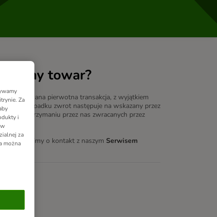
wrócony towar?
Używamy
a zrealizowana pierwotna transakcja, z wyjątkiem
trynie. Za
 takim przypadku zwrot następuje na wskazany przez
aby
iero po otrzymaniu przez nas zwracanych przez
dukty i
 w
ialnej za
odukt, prosimy o kontakt z naszym
Serwisem
ia można