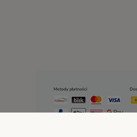
Metody płatności
Do
Przelew
Za pobraniem