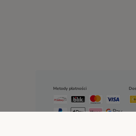
Metody płatności
Do
Przelew
Za pobraniem