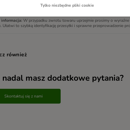
żności od zwracanego przez Ciebie produktu, zwrot towaru odbędzie si
Tylko niezbędne pliki cookie
at® 24/7 lub firmy kurierskiej DPD.
informacja:
W przypadku zwrotu towaru uprzejmie prosimy o wyraźne z
. Ułatwi to szybką identyfikację przesyłki i sprawne przeprowadzenie p
cz również
 nadal masz dodatkowe pytania?
Skontaktuj się z nami