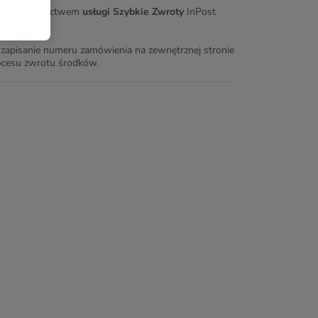
ę za pośrednictwem
usługi Szybkie Zwroty
InPost
apisanie numeru zamówienia na zewnętrznej stronie
rocesu zwrotu środków.