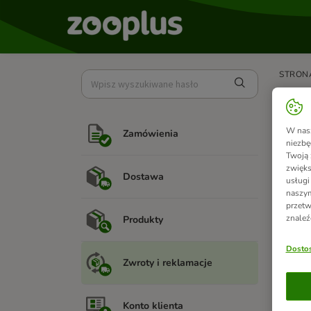
STRON
Jak
W nasz
Zamówienia
Teraz d
niezbę
Twoją 
Jeśli c
zwięks
Dostawa
artykuł
usługi
ekranie
naszym
przetw
Jeśli j
znaleź
Produkty
kontak
Dostos
W celu
Zwroty i reklamacje
Konto klienta