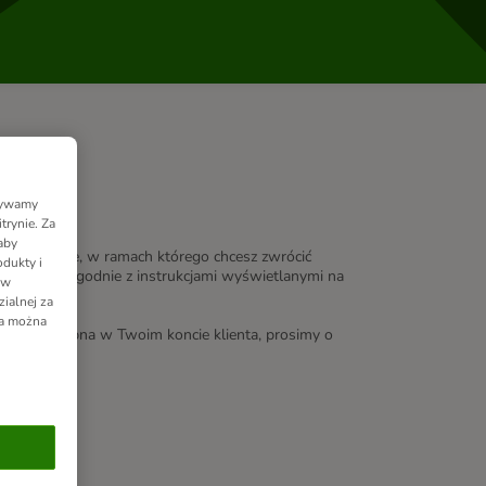
Używamy
trynie. Za
aby
ź zamówienie, w ramach którego chcesz zwrócić
dukty i
”. Postępuj zgodnie z instrukcjami wyświetlanymi na
 w
ialnej za
ia można
e jest dostępna w Twoim koncie klienta, prosimy o
macje: