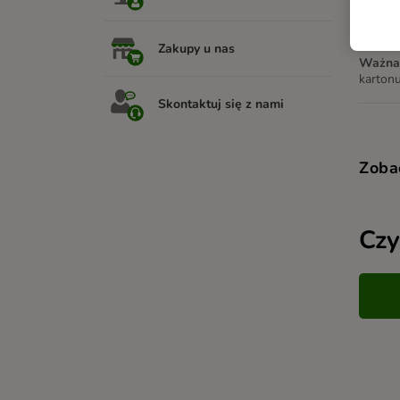
W zale
Paczkom
Zakupy u nas
Ważna 
kartonu
Skontaktuj się z nami
Zoba
Czy