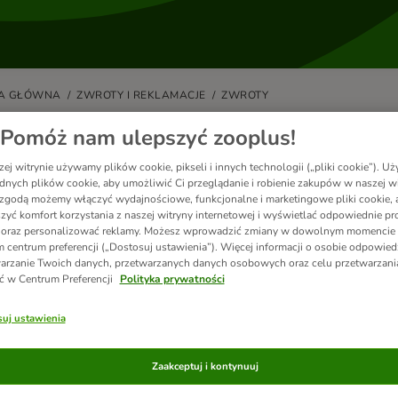
A GŁÓWNA
ZWROTY I REKLAMACJE
ZWROTY
 mogę zwrócić produkt?
Pomóż nam ulepszyć zooplus!
ej witrynie używamy plików cookie, pikseli i innych technologii („pliki cookie”). 
armowy zwrot towarów jest jeszcze prostszy niż dotychczas!
dnych plików cookie, aby umożliwić Ci przeglądanie i robienie zakupów w naszej wi
zgodą możemy włączyć wydajnościowe, funkcjonalne i marketingowe pliki cookie, 
hcesz zwrócić produkt, zaloguj się do konta klienta
"Mój zooplus"
. Znajd
zyć komfort korzystania z naszej witryny internetowej i wyświetlać odpowiednie pro
/y, kliknij „Szczegóły zamówienia”, a następnie „Chcesz zwrócić produkt?
 oraz personalizować reklamy. Możesz wprowadzić zmiany w dowolnym momencie
 lub przekazanymi przez Serwis Obsługi Klienta.
 centrum preferencji („Dostosuj ustawienia”). Więcej informacji o osobie odpowiedz
arzanie Twoich danych, przetwarzanych danych osobowych oraz celu przetwarzan
esteś niezarejestrowanym klientem lub opcja „Chcesz zwrócić produkt” ni
ć w Centrum Preferencji
Polityka prywatności
t z naszym
Serwisem Obsługi Klienta
.
uj ustawienia
 sprawnego zgłoszenia sprawy, prosimy przygotować następujące infor
Numer zamówienia / numer klienta
Powód zwrotu
Zaakceptuj i kontynuuj
Numer artykułu