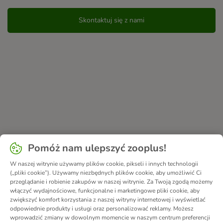
Skontaktuj się z nami
Pomóż nam ulepszyć zooplus!
W naszej witrynie używamy plików cookie, pikseli i innych technologii
(„pliki cookie”). Używamy niezbędnych plików cookie, aby umożliwić Ci
przeglądanie i robienie zakupów w naszej witrynie. Za Twoją zgodą możemy
włączyć wydajnościowe, funkcjonalne i marketingowe pliki cookie, aby
zwiększyć komfort korzystania z naszej witryny internetowej i wyświetlać
odpowiednie produkty i usługi oraz personalizować reklamy. Możesz
wprowadzić zmiany w dowolnym momencie w naszym centrum preferencji