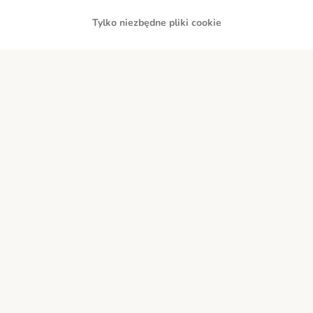
Tylko niezbędne pliki cookie
Przelew
Za pobraniem
Dostawa
Bezpieczeństwo
O nas
Kariera - Kraków
Kariera - Wrocław
Regulamin sklepu
Polityka prywatności
Impressum
Corporate Website
Formularz odstąpienia od umowy
Kontakt
Informacje o przesyłce
Metody płatności
Program partnerski