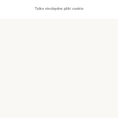
Tylko niezbędne pliki cookie
Przelew
Za pobraniem
Dostawa
Bezpieczeństwo
O nas
Kariera - Kraków
Kariera - Wrocław
Regulamin sklepu
Polityka prywatności
Impressum
Corporate Website
Formularz odstąpienia od umowy
Kontakt
Informacje o przesyłce
Metody płatności
Program partnerski