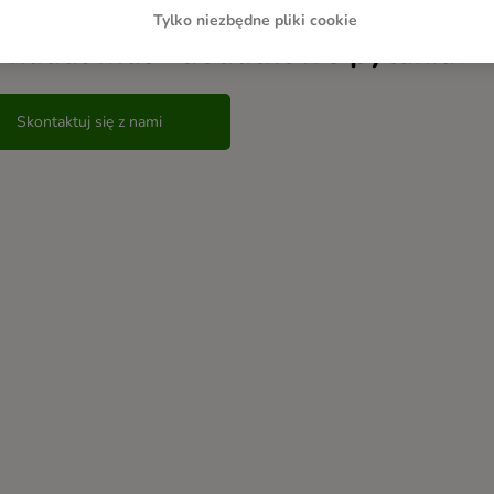
Tylko niezbędne pliki cookie
 nadal masz dodatkowe pytania?
Skontaktuj się z nami