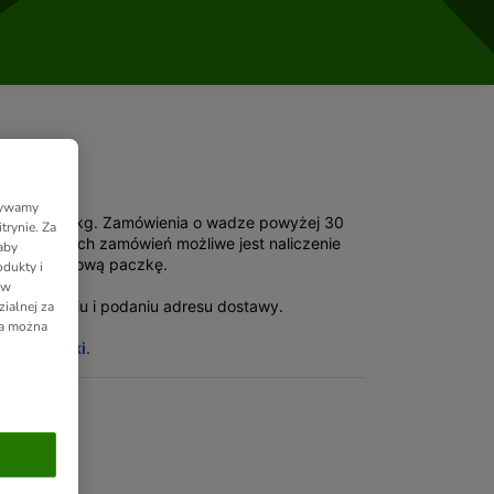
Używamy
wynosi 30 kg. Zamówienia o wadze powyżej 30
trynie. Za
padku takich zamówień możliwe jest naliczenie
aby
ł za dodatkową paczkę.
dukty i
 w
alogowaniu i podaniu adresu dostawy.
ialnej za
ia można
ty przesyłki
.