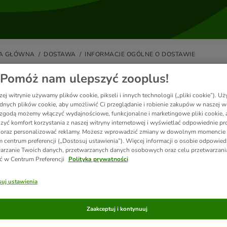
A GŁÓWNA
DOSTAWA
INFORMACJE OGÓLNE O DOSTAWIE
ówienia o wadze powyżej 30 kg
Pomóż nam ulepszyć zooplus!
ej witrynie używamy plików cookie, pikseli i innych technologii („pliki cookie”). 
alna waga każdej paczki, jaką możemy wysłać na adres domowy, 
dnych plików cookie, aby umożliwić Ci przeglądanie i robienie zakupów w naszej wi
ą wysyłane w 2 lub więcej paczkach (w zależności od wagi). W przy
zgodą możemy włączyć wydajnościowe, funkcjonalne i marketingowe pliki cookie, 
 manipulacyjnej na pokrycie dodatkowych kosztów w wysokości 9 z
zyć komfort korzystania z naszej witryny internetowej i wyświetlać odpowiednie pro
 oraz personalizować reklamy. Możesz wprowadzić zmiany w dowolnym momencie
czny koszt dostawy można zobaczyć w podglądzie zamówienia po z
 centrum preferencji („Dostosuj ustawienia”). Więcej informacji o osobie odpowiedz
arzanie Twoich danych, przetwarzanych danych osobowych oraz celu przetwarzan
ć w Centrum Preferencji
Polityka prywatności
ółowe informacje na temat kosztów przesyłki znajdziesz tutaj:
Kosz
uj ustawienia
cz również
Zaakceptuj i kontynuuj