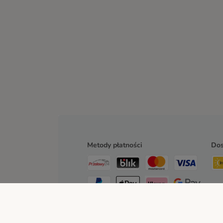
Metody płatności
Do
Przelew
Za pobraniem