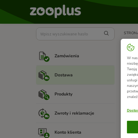
STRON
Zam
Zamówienia
W nasz
Maksym
niezbę
kg będ
Twoją 
opłaty
Dostawa
zwięks
usługi
Ostate
naszym
przetw
Produkty
znaleź
Szczeg
Dostos
Zwroty i reklamacje
Zoba
Konto klienta