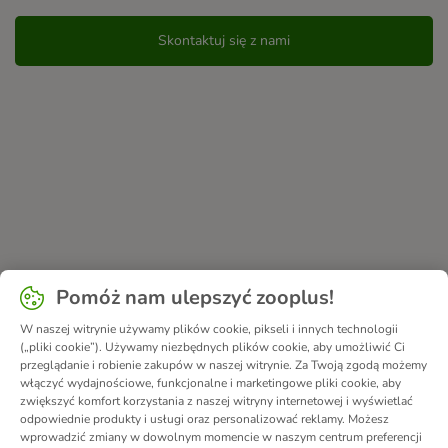
Skontaktuj się z nami
Pomóż nam ulepszyć zooplus!
W naszej witrynie używamy plików cookie, pikseli i innych technologii
(„pliki cookie”). Używamy niezbędnych plików cookie, aby umożliwić Ci
przeglądanie i robienie zakupów w naszej witrynie. Za Twoją zgodą możemy
włączyć wydajnościowe, funkcjonalne i marketingowe pliki cookie, aby
zwiększyć komfort korzystania z naszej witryny internetowej i wyświetlać
odpowiednie produkty i usługi oraz personalizować reklamy. Możesz
wprowadzić zmiany w dowolnym momencie w naszym centrum preferencji