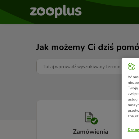
Jak możemy Ci dziś pomó
W nasz
niezbę
Twoją 
zwięks
usługi
naszym
przetw
znaleź
Dostos
Zamówienia