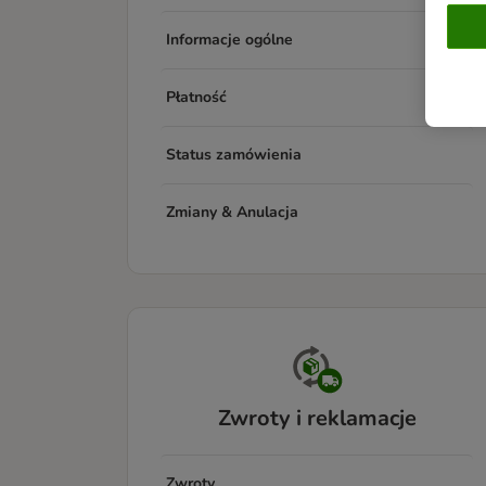
Informacje ogólne
Płatność
Status zamówienia
Zmiany & Anulacja
Zwroty i reklamacje
Zwroty