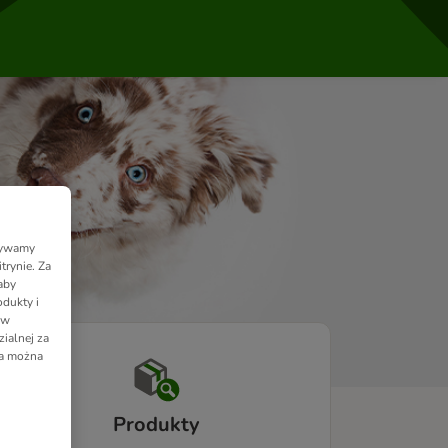
Używamy
trynie. Za
aby
dukty i
 w
ialnej za
ia można
Produkty