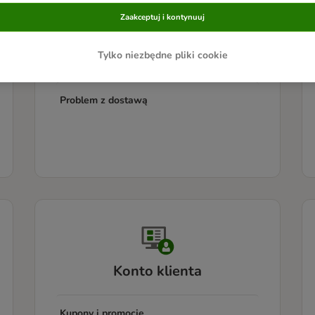
Zaakceptuj i kontynuuj
Informacje ogólne o dostawie
Tylko niezbędne pliki cookie
Śledzenie paczki
Problem z dostawą
Konto klienta
Kupony i promocje